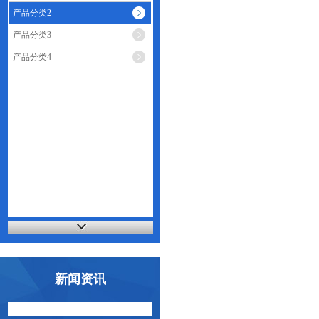
产品分类2
产品分类3
产品分类4
新闻资讯