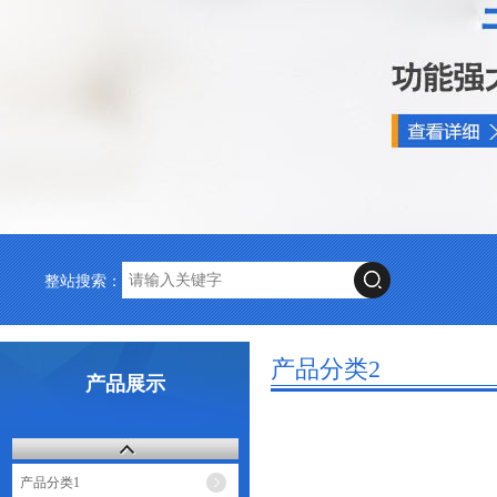
整站搜索：
产品分类2
产品展示
产品分类1