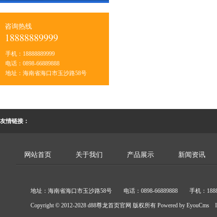
咨询热线
18888889999
手机：18888889999
电话：0898-66889888
地址：海南省海口市玉沙路58号
友情链接：
网站首页
关于我们
产品展示
新闻资讯
地址：海南省海口市玉沙路58号 电话：0898-66889888 手机：188888
Copyright © 2012-2028 d88尊龙首页官网 版权所有
Powered by EyouCms
I